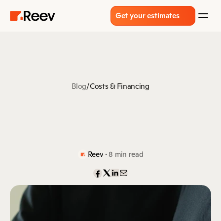
Get your estimates
Blog
/
Costs & Financing
Σ
υ
μ
β
ο
υ
λ
έ
ς
γ
ι
α
ν
α
κ
ρ
α
τ
ή
σ
ε
ι
ς
τ
η
ν
α
ν
α
κ
α
ί
ν
ι
σ
η
ε
ν
τ
ό
ς
b
u
d
g
e
t
 · 
Reev
8 min read