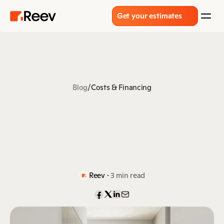
Get your estimates
Blog
/
Costs & Financing
Γ
ι
α
τ
ί
τ
ο
κ
ό
σ
τ
ο
ς
μ
ι
α
ς
α
ν
α
κ
α
ί
ν
ι
σ
η
ς
Δ
Ε
Ν
υ
π
ο
λ
ο
γ
ί
ζ
ε
τ
α
ι
μ
ε
τ
ο
τ
ε
τ
ρ
α
γ
ω
ν
ι
κ
ό
 · 
Reev
3 min read