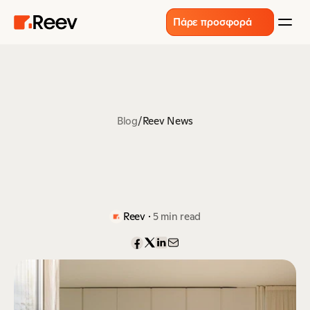
Πάρε προσφορά
Blog
/
Reev News
Π
ρ
ά
σ
ι
ν
η
α
ν
α
κ
α
ί
ν
ι
σ
η
:
Π
ώ
ς
φ
έ
ρ
ν
ο
υ
μ
ε
β
ι
ώ
σ
ι
μ
ε
ς
λ
ύ
σ
ε
ι
ς
σ
τ
η
ν
Ε
λ
λ
ά
δ
α
 · 
Reev
5 min read