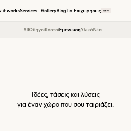
 it works
Services
Gallery
Blog
Για Επιχειρήσεις
NEW
All
Οδηγοί
Κόστοι
Έμπνευση
Υλικά
Νέα
Design
Inspiratio
Ιδέες, τάσεις και λύσεις
για έναν χώρο που σου ταιριάζει.